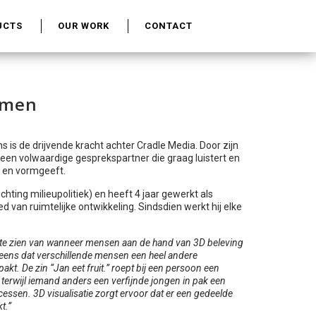
UCTS
OUR WORK
CONTACT
amen
is de drijvende kracht achter Cradle Media. Door zijn
j een volwaardige gesprekspartner die graag luistert en
t en vormgeeft.
hting milieupolitiek) en heeft 4 jaar gewerkt als
ed van ruimtelijke ontwikkeling. Sindsdien werkt hij elke
at te zien van wanneer mensen aan de hand van 3D beleving
eens dat verschillende mensen een heel andere
akt. De zin “Jan eet fruit.” roept bij een persoon een
terwijl iemand anders een verfijnde jongen in pak een
processen. 3D visualisatie zorgt ervoor dat er een gedeelde
t.”