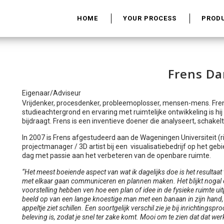
HOME
YOUR PROCESS
PROD
Frens D
Eigenaar/Adviseur
Vrijdenker, procesdenker, probleemoplosser, mensen-mens. Frens 
studieachtergrond en ervaring met ruimtelijke ontwikkeling is hi
bijdraagt. Frens is een inventieve doener die analyseert, schakel
In 2007 is Frens afgestudeerd aan de Wageningen Universiteit (ric
projectmanager / 3D artist bij een visualisatiebedrijf op het gebi
dag met passie aan het verbeteren van de openbare ruimte.
“Het meest boeiende aspect van wat ik dagelijks doe is het resulta
met elkaar gaan communiceren en plannen maken. Het blijkt nogal 
voorstelling hebben ven hoe een plan of idee in de fysieke ruimte uitp
beeld op van een lange knoestige man met een banaan in zijn hand, 
appeltje ziet schillen. Een soortgelijk verschil zie je bij inrichtings
beleving is, zodat je snel ter zake komt. Mooi om te zien dat dat werk