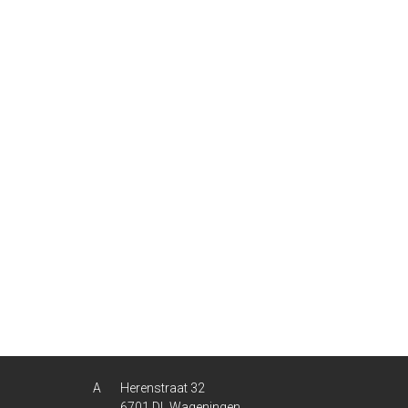
Herenstraat 32
6701 DL Wageningen