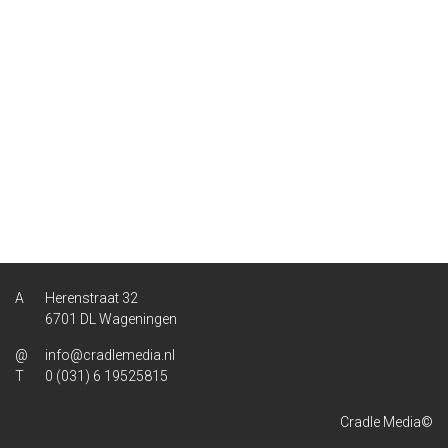
Herenstraat 32
6701 DL Wageningen
info@cradlemedia.nl
0 (031) 6 19525815
Cradle Media©