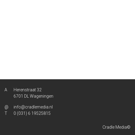
Herenstraat 32
6701 DL Wageningen
info@cradlemedia.nl
0 (031) 6 19525815
Cradle Media©