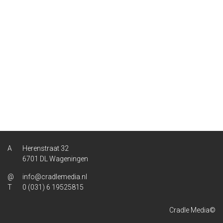
Herenstraat 32
6701 DL Wageningen
info@cradlemedia.nl
0 (031) 6 19525815
Cradle Media©