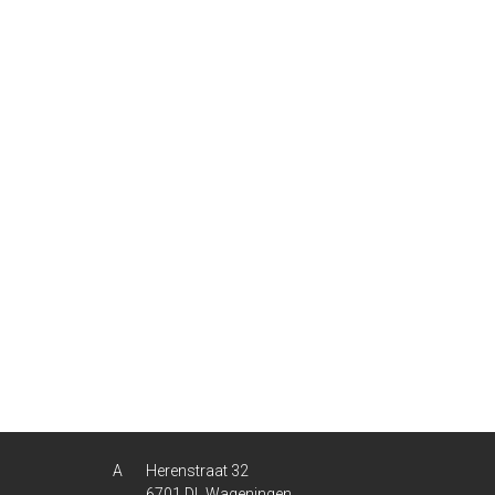
Herenstraat 32
6701 DL Wageningen