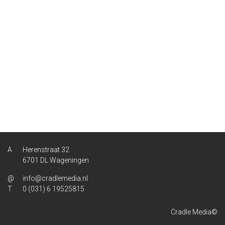
Herenstraat 32
6701 DL Wageningen
info@cradlemedia.nl
0 (031) 6 19525815
Cradle Media©