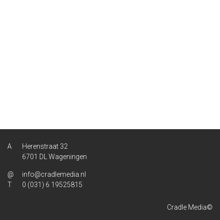
Herenstraat 32
6701 DL Wageningen
info@cradlemedia.nl
0 (031) 6 19525815
Cradle Media©