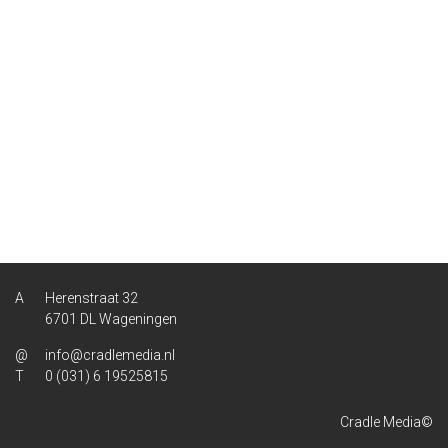
Herenstraat 32
6701 DL Wageningen
info@cradlemedia.nl
0 (031) 6 19525815
Cradle Media©