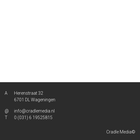
Herenstraat 32
6701 DL Wageningen
info@cradlemedia.nl
0 (031) 6 19525815
Cradle Media©