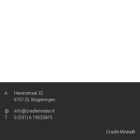
Herenstraat 32
6701 DL Wageningen
info@cradlemedia.nl
0 (031) 6 19525815
Cradle Media©