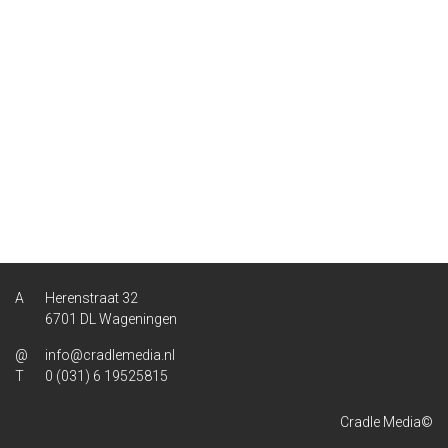
Herenstraat 32
6701 DL Wageningen
info@cradlemedia.nl
0 (031) 6 19525815
Cradle Media©