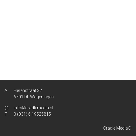
Herenstraat 32
6701 DL Wageningen
info@cradlemedia.nl
0 (031) 6 19525815
Cradle Media©